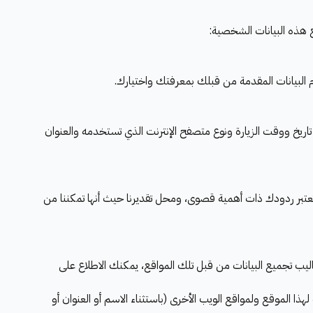
ع هذه البيانات الشخصية:
البيانات المقدمة من قبلك بمعرفتك واختيارك.
ي بما فيها هذا الموقع، سيقوم السيرفر المستضيف بتسجيل عنوان بروتوكول شبكة الإنترنت (IP) الخاص بك، تاريخ ووقت الزيارة ونوع متصفح الإنترنت الذي تستخدمه والعنوان
عتبر ردودك ذات أهمية قصوى، ومحل تقديرنا حيث أنها تمكننا من
ترنت. او إعلانات من مواقع اخرى مثل Google AdSense ولا نعتبر مسئولين عن أساليب تجميع البيانات من قبل تلك المواقع، يمكنك الاطلاع على
ا الموقع ولمواقع الويب الأخرى (باستثناء الاسم أو العنوان أو