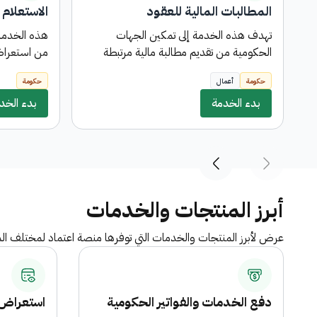
المطالبات المالية للعقود
الاستعلام 
تهدف هذه الخدمة إلى تمكين الجهات
هذه الخدمة
الحكومية من تقديم مطالبة مالية مرتبطة
من استعراض
بعقد معين بالعملة المحلية مع إمكانية إختيار
والمستلمة 
حكومة
أعمال
حكومة
طريقة التحويل المناسبة ، وتمر هذه المطالبة
مسيرات حقوق
بدء الخدمة
بثلاث مراحل تمثل دورة الإعتمادات
بدء الخد
مسيرات الحق
المستندية (مطالبة مالية ، أمر صرف ، أمر
دفع ) وتخضع كل مرحلة لسلسة من
الموافقات اللازمة بحسب الحوكمة المعتمدة.
أبرز المنتجات والخدمات
عرض لأبرز المنتجات والخدمات التي توفرها منصة اعتماد لمختلف ال
دفع الخدمات والفواتير الحكومية
استعراض 