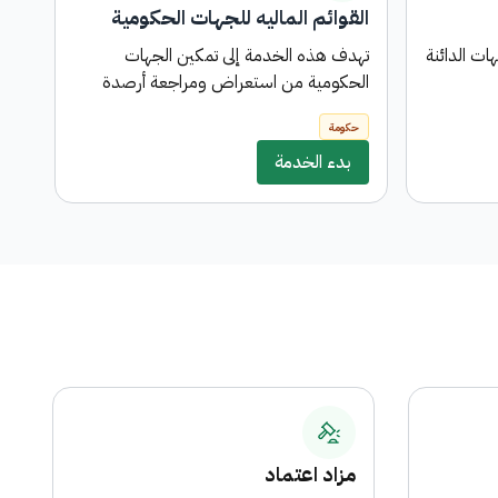
القوائم الماليه للجهات الحكومية
اس
ت الدائنة
تهدف هذه الخدمة إلى تمكين الجهات
خدم
الحكومية من استعراض ومراجعة أرصدة
است
الحسابات و عمل التسويات اللازمه لتمكين
توف
حكومة
حك
إعداد الحساب الختامي للدولة
منت
بدء الخدمة
منت
مزاد اعتماد