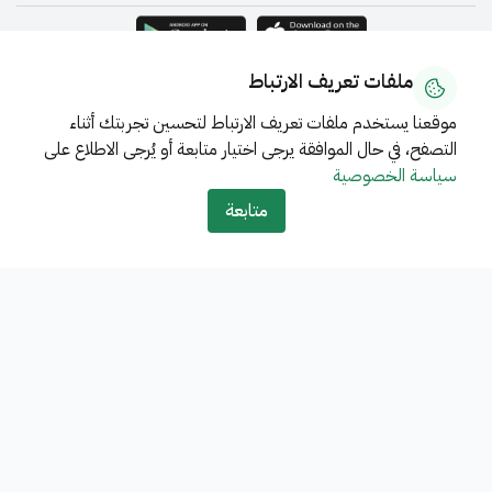
ملفات تعريف الارتباط
بحاجة لمساعدة؟ إتصل على 19990
اتصل بنا
خريطة الموقع
الشروط
موقعنا يستخدم ملفات تعريف الارتباط لتحسين تجربتك أثناء
التصفح، في حال الموافقة يرجى اختيار متابعة أو يُرجى الاطلاع على
والأحكام
سياسة الخصوصية
سياسة الخصوصية
جميع الحقوق محفوظة © 2026 - المركز الوطني لنظم الموارد الحكومية -
متابعة
المملكة العربية السعودية
تحت إشراف