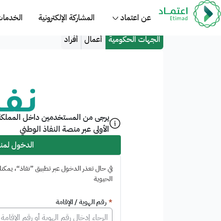
مرحبا بك في منصة اعتماد 
عن اعتماد
المشاركة الإلكترونية
الخدمات 
الجهات الحكومية
أعمال
أفراد
يرجى من المستخدمين داخل المملكة ا
الأولى عبر منصة النفاذ الوطني
الدخول لمنص
في حال تعذر الدخول عبر تطبيق ”نفاذ“، يم
الحيوية
*
رقم الهوية / الإقامة